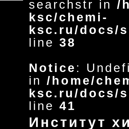
searchstr in
/
ksc/chemi-
ksc.ru/docs/s
line
38
Notice
: Undef
in
/home/chem
ksc.ru/docs/s
line
41
Институт х