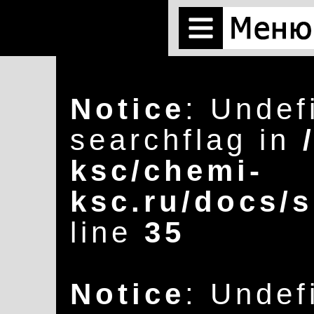
Notice
: Undef
searchflag in
ksc/chemi-
ksc.ru/docs/s
line
35
Notice
: Undef