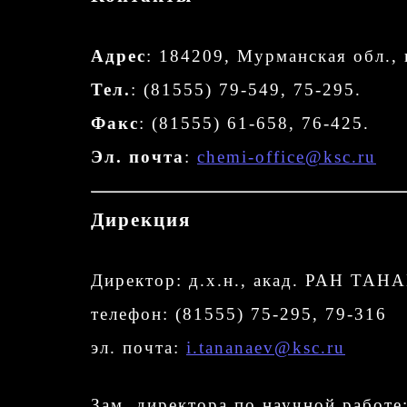
Адрес
: 184209, Мурманская обл., 
Тел.
: (81555) 79-549, 75-295.
Факс
: (81555) 61-658, 76-425.
Эл. почта
:
chemi-office@ksc.ru
Дирекция
Директор: д.х.н., акад. РАН ТА
телефон: (81555) 75-295, 79-316
эл. почта:
i.tananaev@ksc.ru
Зам. директора по научной работ