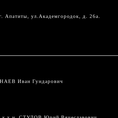
г. Апатиты, ул.Академгородок, д. 26а.
НАНАЕВ Иван Гундарович
е: к.х.н. СТУЛОВ Юрий Вячеславович