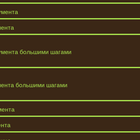
умента
мента
кумента большими шагами
умента большими шагами
мента
ента