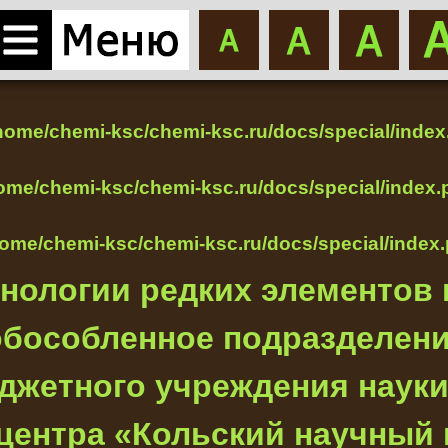
home/chemi-ksc/chemi-ksc.ru/docs/special/index
ome/chemi-ksc/chemi-ksc.ru/docs/special/index.
home/chemi-ksc/chemi-ksc.ru/docs/special/index
хнологии редких элементов
- обособленное подразделен
джетного учреждения наук
центра «Кольский научный 