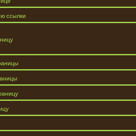
нице
ню ссылки
аницу
траницы
раницы
раницу
ицу