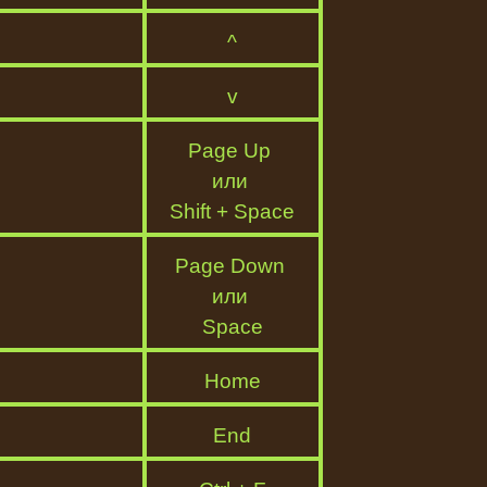
^
v
Page Up
или
Shift + Space
Page Down
или
Space
Home
End