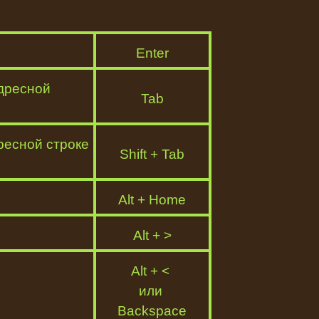
Enter
адресной
Tab
ресной строке
Shift + Tab
Alt + Home
Alt + >
Alt + <
или
Backspace