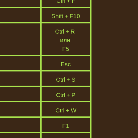
Ctrl + F
Shift + F10
Ctrl + R
или
F5
Esc
Ctrl + S
Ctrl + P
Ctrl + W
F1