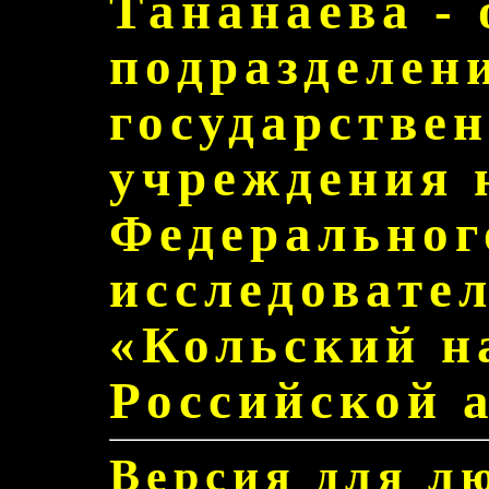
Тананаева - 
подразделен
государстве
учреждения 
Федеральног
исследовате
«Кольский н
Российской 
Версия для л