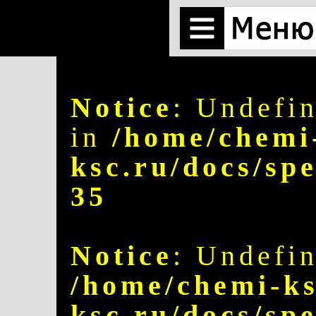
Notice
: Undefin
in
/home/chemi
ksc.ru/docs/sp
35
Notice
: Undefin
/home/chemi-ks
ksc.ru/docs/sp