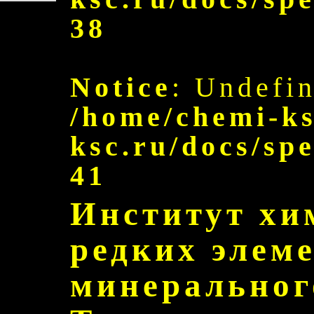
38
Notice
: Undefin
/home/chemi-ks
ksc.ru/docs/sp
41
Институт хи
редких элем
минеральног