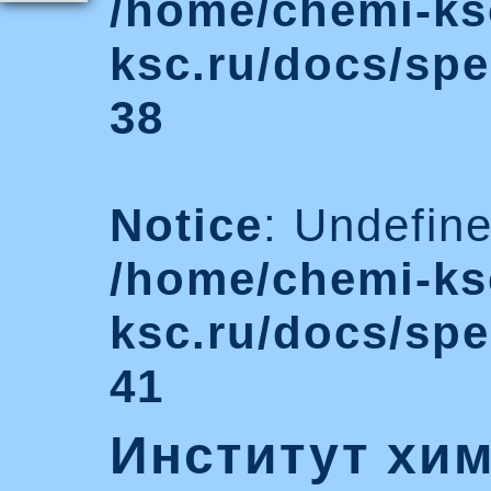
/home/chemi-ks
ksc.ru/docs/spe
38
Notice
: Undefin
/home/chemi-ks
ksc.ru/docs/spe
41
Институт хим