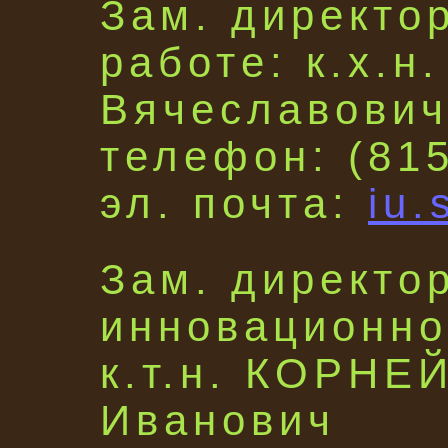
Зам. директо
работе: к.х.
Вячеславови
телефон: (81
эл. почта:
iu.
Зам. директо
инновационно
к.т.н. КОРНЕ
Иванович