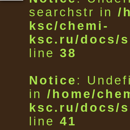
searchstr in
/
ksc/chemi-
ksc.ru/docs/s
line
38
Notice
: Undef
in
/home/chem
ksc.ru/docs/s
line
41