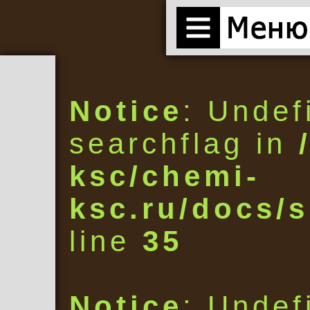
Notice
: Undef
searchflag in
ksc/chemi-
ksc.ru/docs/s
line
35
Notice
: Undef