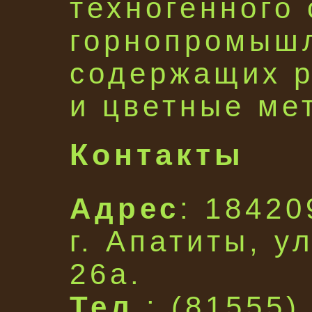
техногенного
горнопромышл
содержащих р
и цветные ме
Контакты
Адрес
: 18420
г. Апатиты, у
26а.
Тел.
: (81555)