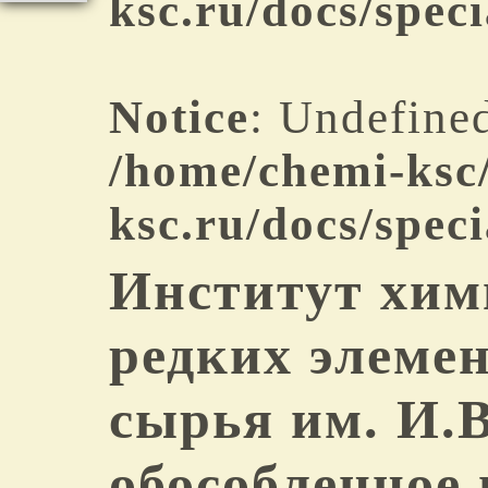
ksc.ru/docs/spec
Notice
: Undefined
/home/chemi-ksc
ksc.ru/docs/spec
Институт хим
редких элеме
сырья им. И.В
обособленное 