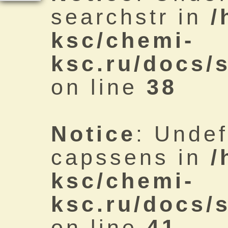
searchstr in
/
ksc/chemi-
ksc.ru/docs/
on line
38
Notice
: Undef
capssens in
/
ksc/chemi-
ksc.ru/docs/
on line
41