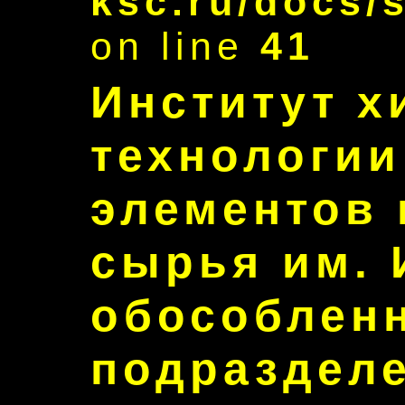
ksc.ru/docs/
on line
41
Институт х
технологии
элементов 
сырья им. 
обособлен
подраздел