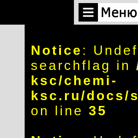
Notice
: Undef
searchflag in
ksc/chemi-
ksc.ru/docs/
on line
35