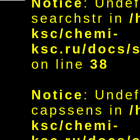
Notice
: Undef
searchstr in
/
ksc/chemi-
ksc.ru/docs/
on line
38
Notice
: Undef
capssens in
/
ksc/chemi-